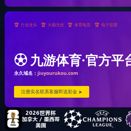
买球（中国）官方网
站
学校简介
上一
下一
校史沿革
现任领导
校徽校训校歌