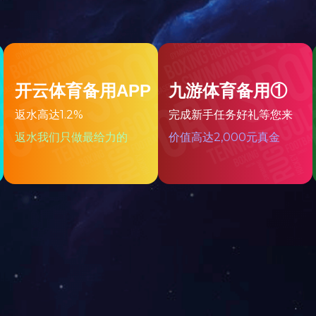
传真：023-62769515