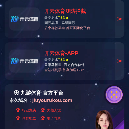
网安备50010802001115号
/ 访问次数：
乐竞app官网登录入口
|
安博手机站官方网站入口
|
米兰官方网站
|
开云登陆入口
|
爱
游戏在线登录官网
|
乐竞手机版app
|
乐动手机入口
|
乐鱼官方网站
|
开云官方站登录
入口
|