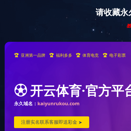
买球（中国）官
买球（中国）官
学
方网站
方网站
思
买球（中国）官方网站