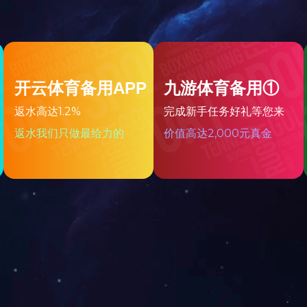
精心施教。遵循教育教学规律，推进教育教学改革。认真备课，
教学水平。
严谨治学。坚持和发扬科学精神，模范遵守学术道德规范。理论
果服务社会。
团结协作。顾全大局，关心集体，尊重同事，善于团队协作。关
和谐共进的人际关系。
传真：023-62769515