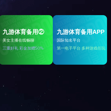
精心讲授，悉心辅导。启发学生思维，注重能力培养，不断
联系实际，精益求精，不断探索创新。深入社会实际，以学
心学校发展，热心公益活动。谦虚谨慎，互帮互谅，建立诚