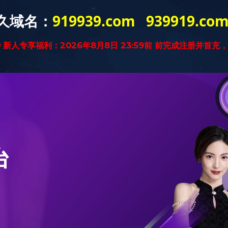
English Version
习新
机构
教育
科学
招生
想
设置
教学
研究
就业
当前位置：
买球（