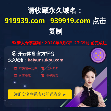
买球（中国）
|
|
当前位置：
买球（中国）官方网站
学校公告
正文
官方网站
关于开展2025年度二级单位考核工作的通知
2025年12月23日 / 来源：党委组织部（机关党委） / 责任编辑：黄敏 / 作者：张世勇 / 点击：
次
各二级党委、党总支，校内各单位：
按照《买球（中国）官方网站2025
年度二级单位考核实施办法》（重工商
大委发〔2025〕45号）文件要求，经学
校研究，决定开展2025年二级单位年度