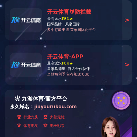
考核工作。学校印发了《关于开展2025
年度二级单位考核工作的通知》（重工
商大委发〔2025〕107号）文件，请登录
OA系统→公文信息，查阅文件并遵照执
行。
特此通知
党委组织部
2025年12月23日
上一条：
渝见名师 工商新章——买球（中国）官方网站诚聘海内外英才
下一条：
中共买球（中国）官方网站委员会关于开展中层干部2025年年度考核工作的通知
【
关闭
】