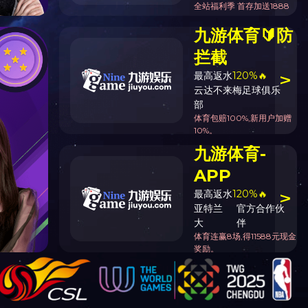
传报道情况的通知
【
关闭
】