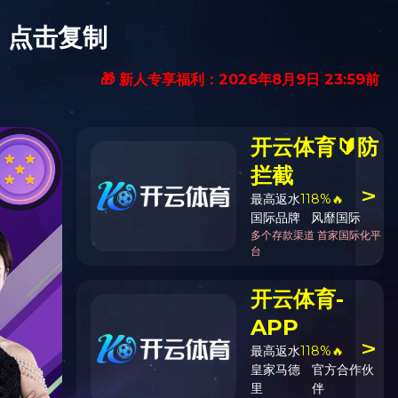

翠湖智办
站群检索
校园GIS
正版软件
对外
人才
公共
国）官方网站诚聘海内外英才
交流
招聘
服务
：曹兰 / 作者： / 点击：
次